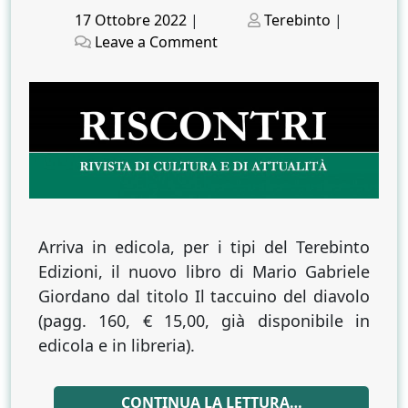
Posted
Posted
17 Ottobre 2022
|
Terebinto
|
on
on
on
Leave a Comment
Il
taccuino
del
diavolo,
romanzo
storico
ambientato
ad
Avellino
Arriva in edicola, per i tipi del Terebinto
Edizioni, il nuovo libro di Mario Gabriele
Giordano dal titolo Il taccuino del diavolo
(pagg. 160, € 15,00, già disponibile in
edicola e in libreria).
CONTINUA LA LETTURA…