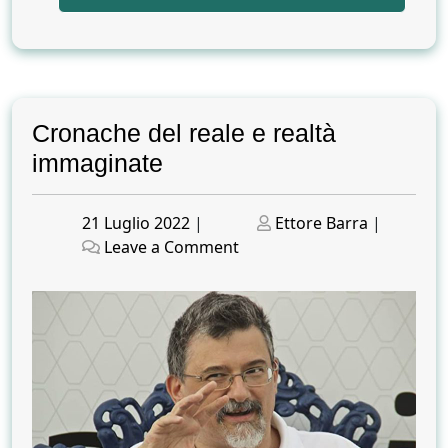
Cronache del reale e realtà
immaginate
Posted
Posted
21 Luglio 2022
|
Ettore Barra
|
on
on
on
Leave a Comment
Cronache
del
reale
e
realtà
immaginate