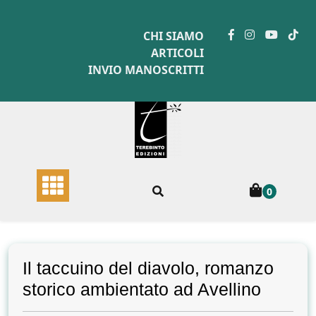
Skip
to
CHI SIAMO
content
ARTICOLI
INVIO MANOSCRITTI
0
Il taccuino del diavolo, romanzo
storico ambientato ad Avellino