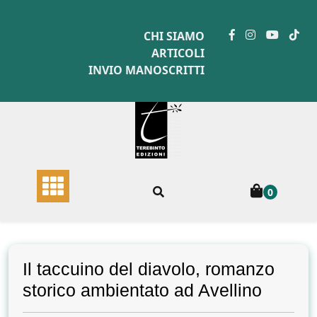
Skip
to
CHI SIAMO
content
ARTICOLI
INVIO MANOSCRITTI
0
Il taccuino del diavolo, romanzo
storico ambientato ad Avellino