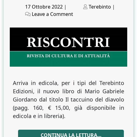
Posted
Posted
17 Ottobre 2022
|
Terebinto
|
on
on
on
Leave a Comment
Il
taccuino
del
diavolo,
romanzo
storico
ambientato
ad
Avellino
Arriva in edicola, per i tipi del Terebinto
Edizioni, il nuovo libro di Mario Gabriele
Giordano dal titolo Il taccuino del diavolo
(pagg. 160, € 15,00, già disponibile in
edicola e in libreria).
CONTINUA LA LETTURA…