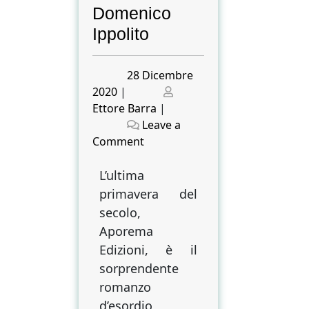
Domenico
Ippolito
Posted
28 Dicembre
on
Posted
2020
|
on
Ettore Barra
|
Leave a
on
Comment
Vivere
con
L’ultima
la
primavera del
guerra
secolo,
alle
Aporema
porte,
Edizioni, è il
vivere
sorprendente
con
romanzo
la
d’esordio
guerra