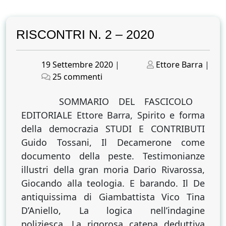
RISCONTRI N. 2 – 2020
Posted
Posted
19 Settembre 2020
|
Ettore Barra
|
on
su
on
25 commenti
RISCONTRI
N.
SOMMARIO DEL FASCICOLO
2
EDITORIALE Ettore Barra, Spirito e forma
–
della democrazia STUDI E CONTRIBUTI
2020
Guido Tossani, Il Decamerone come
documento della peste. Testimonianze
illustri della gran moria Dario Rivarossa,
Giocando alla teologia. E barando. Il De
antiquissima di Giambattista Vico Tina
D’Aniello, La logica nell’indagine
poliziesca. La rigorosa catena deduttiva