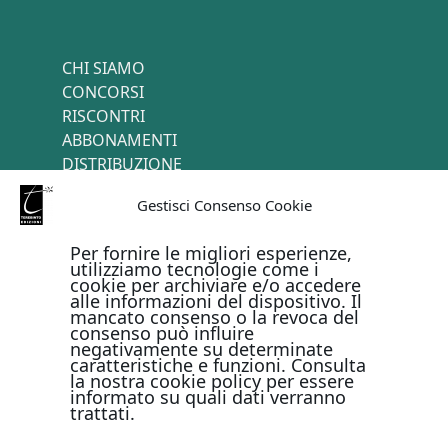
CHI SIAMO
CONCORSI
RISCONTRI
ABBONAMENTI
DISTRIBUZIONE
TERMINI E CONDIZIONI
Gestisci Consenso Cookie
CONTATTI
Per fornire le migliori esperienze,
utilizziamo tecnologie come i
cookie per archiviare e/o accedere
PAGAMENTI ONLINE CON
alle informazioni del dispositivo. Il
mancato consenso o la revoca del
consenso può influire
negativamente su determinate
caratteristiche e funzioni. Consulta
la nostra cookie policy per essere
informato su quali dati verranno
trattati.
Metodi di pagamento