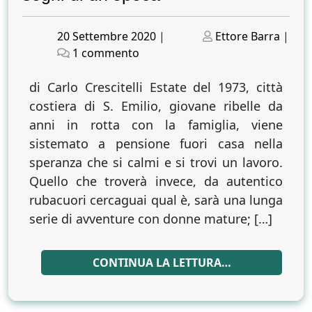
Posted
Posted
20 Settembre 2020
|
Ettore Barra
|
on
su
on
1 commento
Operazione
nostalgia.
di Carlo Crescitelli Estate del 1973, città
Il
costiera di S. Emilio, giovane ribelle da
romanzo
anni in rotta con la famiglia, viene
di
sistemato a pensione fuori casa nella
Ramona
speranza che si calmi e si trovi un lavoro.
Corrado
Quello che troverà invece, da autentico
a
rubacuori cercaguai qual è, sarà una lunga
rinverdire
serie di avventure con donne mature; […]
i
sogni
di
CONTINUA LA LETTURA…
un’epoca