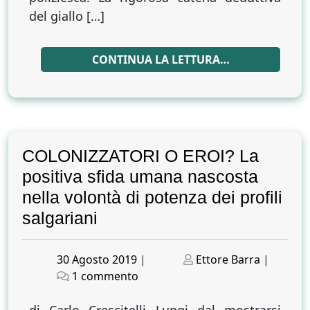
del giallo […]
CONTINUA LA LETTURA…
COLONIZZATORI O EROI? La
positiva sfida umana nascosta
nella volontà di potenza dei profili
salgariani
Posted
Posted
30 Agosto 2019
|
Ettore Barra
|
on
su
on
1 commento
COLONIZZATORI
O