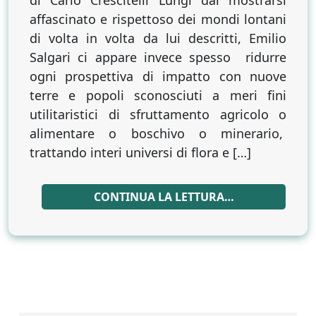
di Carlo Crescitelli Lungi dal mostrarsi
EROI?
affascinato e rispettoso dei mondi lontani
La
di volta in volta da lui descritti, Emilio
positiva
Salgari ci appare invece spesso ridurre
sfida
ogni prospettiva di impatto con nuove
umana
terre e popoli sconosciuti a meri fini
nascosta
utilitaristici di sfruttamento agricolo o
nella
alimentare o boschivo o minerario,
volontà
di
trattando interi universi di flora e […]
potenza
dei
CONTINUA LA LETTURA…
profili
salgariani