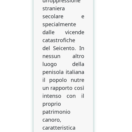
un’oppressione
canzone
popolare
straniera
nel
secolare e
consolidamento
specialmente
di
dalle vicende
un’identità
catastrofiche
urbana
del Seicento. In
nessun altro
luogo della
penisola italiana
il popolo nutre
un rapporto così
intenso con il
proprio
patrimonio
canoro,
caratteristica