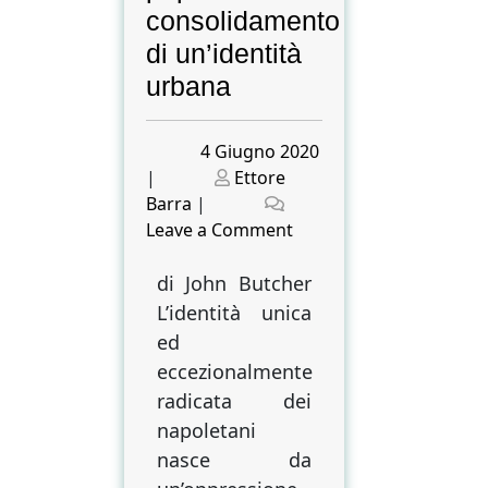
consolidamento
di un’identità
urbana
Posted
4 Giugno 2020
on
Posted
|
Ettore
on
Barra
|
on
Leave a Comment
Napoli,
ultima
di John Butcher
città-
L’identità unica
stato
ed
dell’Italia:
eccezionalmente
il
radicata dei
ruolo
napoletani
trainante
nasce da
della