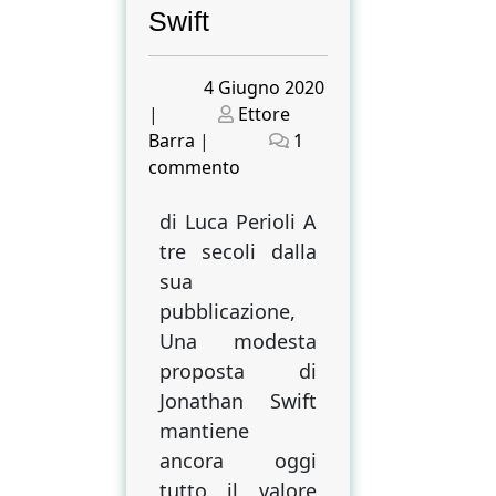
Swift
Posted
4 Giugno 2020
on
Posted
|
Ettore
on
Barra
|
1
su
commento
Una
modesta
di Luca Perioli A
proposta.
tre secoli dalla
Sociologia
sua
dello
pubblicazione,
sviluppo
Una modesta
nell’opera
proposta di
di
Jonathan Swift
Jonathan
mantiene
Swift
ancora oggi
tutto il valore