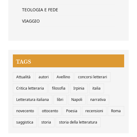
TEOLOGIA E FEDE
VIAGGIO
TAGS
Attualità
autori
Avellino
concorsi letterari
Critica letteraria
filosofia
Irpinia
italia
Letteratura italiana
libri
Napoli
narrativa
novecento
ottocento
Poesia
recensioni
Roma
saggistica
storia
storia della letteratura