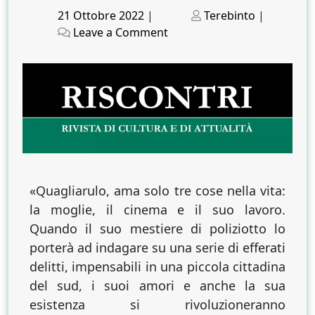
Posted
Posted
21 Ottobre 2022
|
Terebinto
|
on
on
on
Leave a Comment
L’ipotesi
di
un
papa
eretico
nella
nuova
indagine
di
«Quagliarulo, ama solo tre cose nella vita:
Nunzio
la moglie, il cinema e il suo lavoro.
Ciullo
Quando il suo mestiere di poliziotto lo
porterà ad indagare su una serie di efferati
delitti, impensabili in una piccola cittadina
del sud, i suoi amori e anche la sua
esistenza si rivoluzioneranno