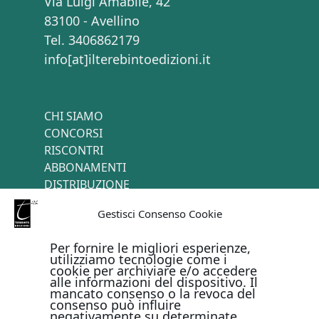
Via Luigi Amabile, 42
83100 - Avellino
Tel. 3406862179
info[at]ilterebintoedizioni.it
CHI SIAMO
CONCORSI
RISCONTRI
ABBONAMENTI
DISTRIBUZIONE
TERMINI E CONDIZIONI
Gestisci Consenso Cookie
CONTATTI
Per fornire le migliori esperienze,
utilizziamo tecnologie come i
cookie per archiviare e/o accedere
PAGAMENTI ONLINE CON
alle informazioni del dispositivo. Il
mancato consenso o la revoca del
consenso può influire
negativamente su determinate