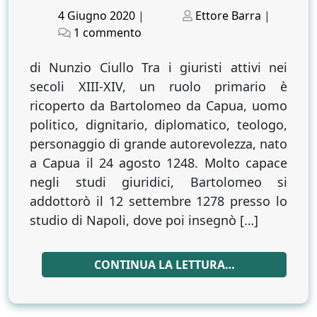
Posted
Posted
4 Giugno 2020
|
Ettore Barra
|
on
su
on
1 commento
L’Aurea
glossa
di Nunzio Ciullo Tra i giuristi attivi nei
di
secoli XIII-XIV, un ruolo primario è
Bartolomeo
ricoperto da Bartolomeo da Capua, uomo
da
politico, dignitario, diplomatico, teologo,
Capua
personaggio di grande autorevolezza, nato
a Capua il 24 agosto 1248. Molto capace
negli studi giuridici, Bartolomeo si
addottorò il 12 settembre 1278 presso lo
studio di Napoli, dove poi insegnò […]
CONTINUA LA LETTURA…