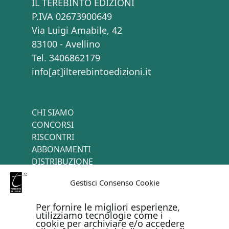
IL TEREBINTO EDIZIONI
P.IVA 02673900649
Via Luigi Amabile, 42
83100 - Avellino
Tel. 3406862179
info[at]ilterebintoedizioni.it
CHI SIAMO
CONCORSI
RISCONTRI
ABBONAMENTI
DISTRIBUZIONE
TERMINI E CONDIZIONI
Gestisci Consenso Cookie
CONTATTI
Per fornire le migliori esperienze,
utilizziamo tecnologie come i
cookie per archiviare e/o accedere
PAGAMENTI ONLINE CON