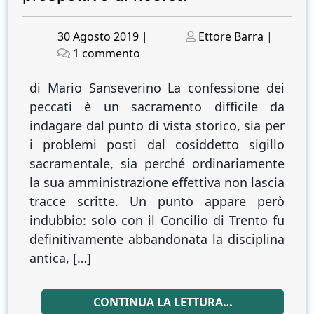
Posted
Posted
30 Agosto 2019
|
Ettore Barra
|
on
su
on
1 commento
Confessare
gli
di Mario Sanseverino La confessione dei
italiani
peccati è un sacramento difficile da
in
indagare dal punto di vista storico, sia per
età
i problemi posti dal cosiddetto sigillo
moderna:
sacramentale, sia perché ordinariamente
studi,
la sua amministrazione effettiva non lascia
bilanci
tracce scritte. Un punto appare però
e
indubbio: solo con il Concilio di Trento fu
nuove
prospettive
definitivamente abbandonata la disciplina
di
antica, […]
ricerca
CONTINUA LA LETTURA…