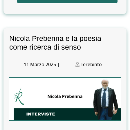
Nicola Prebenna e la poesia
come ricerca di senso
Posted
Posted
11 Marzo 2025
|
Terebinto
on
on