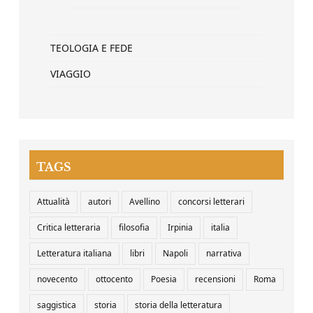
TEOLOGIA E FEDE
VIAGGIO
TAGS
Attualità
autori
Avellino
concorsi letterari
Critica letteraria
filosofia
Irpinia
italia
Letteratura italiana
libri
Napoli
narrativa
novecento
ottocento
Poesia
recensioni
Roma
saggistica
storia
storia della letteratura