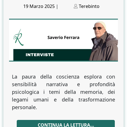
Posted
Posted
19 Marzo 2025
|
Terebinto
on
on
La paura della coscienza esplora con
sensibilità narrativa e profondità
psicologica i temi della memoria, dei
legami umani e della trasformazione
personale.
CONTINUA LA LETTURA…