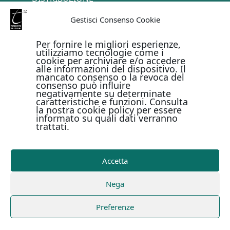
TERMINI E CONDIZIONI
Gestisci Consenso Cookie
CONTATTI
Per fornire le migliori esperienze,
utilizziamo tecnologie come i
cookie per archiviare e/o accedere
PAGAMENTI ONLINE CON
alle informazioni del dispositivo. Il
mancato consenso o la revoca del
consenso può influire
negativamente su determinate
caratteristiche e funzioni. Consulta
la nostra cookie policy per essere
informato su quali dati verranno
trattati.
Metodi di pagamento
Accetta
Copyright © Il Terebinto Edizioni - 2026
Privacy Policy
Nega
-
Cookie Policy
-
Termini e condizioni
-
Metodi di
pagamento
| Digital Design Marirosa Fedele
Preferenze