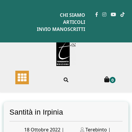
Skip
to
CHI SIAMO
content
ARTICOLI
INVIO MANOSCRITTI
0
Santità in Irpinia
Posted
Posted
18 Ottobre 2022
|
Terebinto
|