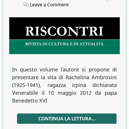
on
on
on
Leave a Comment
Santità
in
Irpinia
In questo volume l’autore si propone di
presentare la vita di Rachelina Ambrosini
(1925-1941), ragazza irpina dichiarata
Venerabile il 10 maggio 2012 da papa
Benedetto XVI
CONTINUA LA LETTURA…