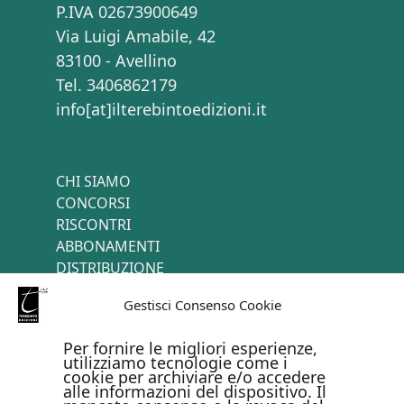
P.IVA 02673900649
Via Luigi Amabile, 42
83100 - Avellino
Tel. 3406862179
info[at]ilterebintoedizioni.it
CHI SIAMO
CONCORSI
RISCONTRI
ABBONAMENTI
DISTRIBUZIONE
TERMINI E CONDIZIONI
Gestisci Consenso Cookie
CONTATTI
Per fornire le migliori esperienze,
utilizziamo tecnologie come i
cookie per archiviare e/o accedere
PAGAMENTI ONLINE CON
alle informazioni del dispositivo. Il