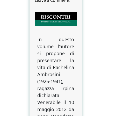
on
Leave a Comment
Santità
in
Irpinia
In questo
volume l’autore
si propone di
presentare la
vita di Rachelina
Ambrosini
(1925-1941),
ragazza irpina
dichiarata
Venerabile il 10
maggio 2012 da