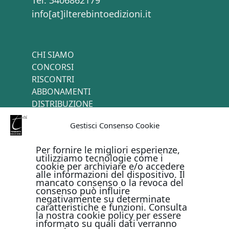
Tel. 3406862179
info[at]ilterebintoedizioni.it
CHI SIAMO
CONCORSI
RISCONTRI
ABBONAMENTI
DISTRIBUZIONE
TERMINI E CONDIZIONI
Gestisci Consenso Cookie
CONTATTI
Per fornire le migliori esperienze,
utilizziamo tecnologie come i
cookie per archiviare e/o accedere
PAGAMENTI ONLINE CON
alle informazioni del dispositivo. Il
mancato consenso o la revoca del
consenso può influire
negativamente su determinate
caratteristiche e funzioni. Consulta
la nostra cookie policy per essere
informato su quali dati verranno