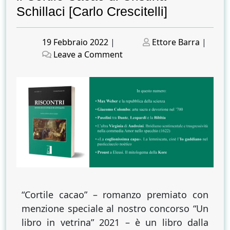
Schillaci [Carlo Crescitelli]
Posted
Posted
19 Febbraio 2022
|
Ettore Barra
|
on
on
on
Leave a Comment
Geografie
emotive,
emozioni
localizzate.
Viaggio
dentro
e
fuori
il
Cortile
Cacao
“Cortile cacao” – romanzo premiato con
di
menzione speciale al nostro concorso “Un
Cristina
libro in vetrina” 2021 – è un libro dalla
Schillaci