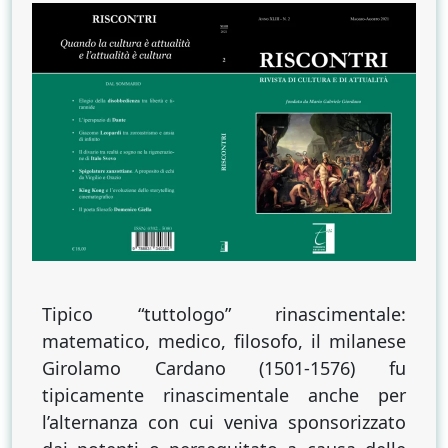
suprema
arte
di
arrangiarsi.
Girolamo
Cardano,
Sulla
consolazione
Tipico “tuttologo” rinascimentale:
matematico, medico, filosofo, il milanese
Girolamo Cardano (1501-1576) fu
tipicamente rinascimentale anche per
l’alternanza con cui veniva sponsorizzato