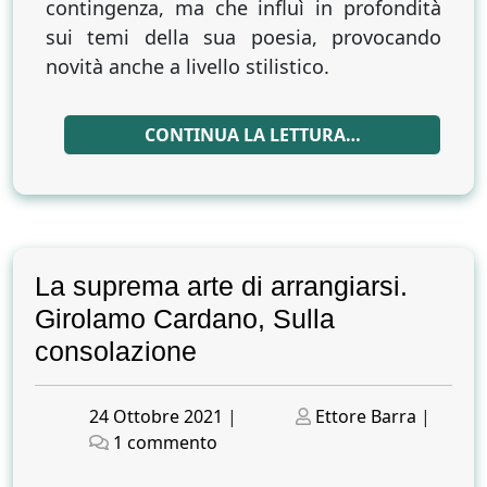
contingenza, ma che influì in profondità
sui temi della sua poesia, provocando
novità anche a livello stilistico.
CONTINUA LA LETTURA…
La suprema arte di arrangiarsi.
Girolamo Cardano, Sulla
consolazione
Posted
Posted
24 Ottobre 2021
|
Ettore Barra
|
on
su
on
1 commento
La