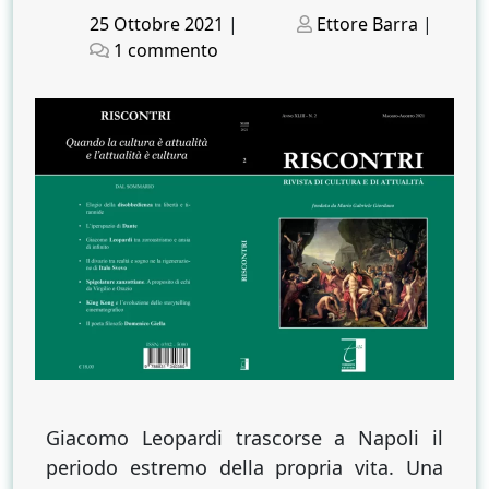
Posted
Posted
25 Ottobre 2021
|
Ettore Barra
|
on
su
on
1 commento
Napoli
o
Morte.
L’ultimo
Leopardi
e
i
Paralipomeni
Giacomo Leopardi trascorse a Napoli il
periodo estremo della propria vita. Una