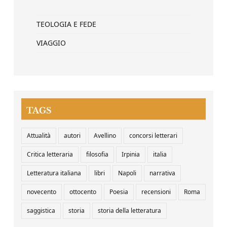
TEOLOGIA E FEDE
VIAGGIO
TAGS
Attualità
autori
Avellino
concorsi letterari
Critica letteraria
filosofia
Irpinia
italia
Letteratura italiana
libri
Napoli
narrativa
novecento
ottocento
Poesia
recensioni
Roma
saggistica
storia
storia della letteratura