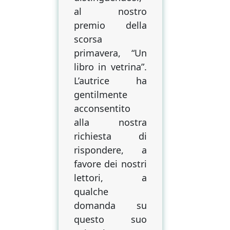
ordinaria
al nostro
follia
premio della
di
scorsa
Ilaria
primavera, “Un
Caserini
libro in vetrina”.
L’autrice ha
gentilmente
acconsentito
alla nostra
richiesta di
rispondere, a
favore dei nostri
lettori, a
qualche
domanda su
questo suo