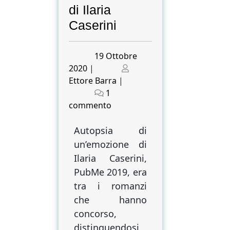
di Ilaria
Caserini
Posted
19 Ottobre
on
Posted
2020
|
on
Ettore Barra
|
1
su
commento
Con
il
Autopsia di
bisturi
un’emozione di
a
Ilaria Caserini,
fondo
PubMe 2019, era
nell’anima.
tra i romanzi
Le
che hanno
straordinarie
concorso,
storie
distinguendosi,
di