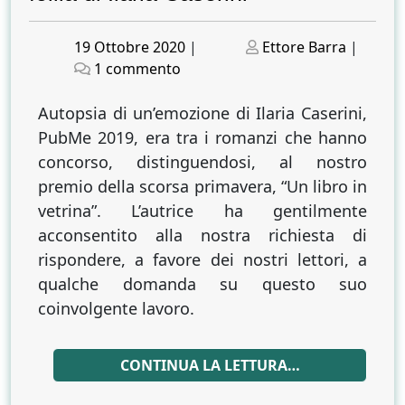
Posted
Posted
19 Ottobre 2020
|
Ettore Barra
|
on
su
on
1 commento
Con
il
Autopsia di un’emozione di Ilaria Caserini,
bisturi
PubMe 2019, era tra i romanzi che hanno
a
concorso, distinguendosi, al nostro
fondo
premio della scorsa primavera, “Un libro in
nell’anima.
vetrina”. L’autrice ha gentilmente
Le
acconsentito alla nostra richiesta di
straordinarie
rispondere, a favore dei nostri lettori, a
storie
qualche domanda su questo suo
di
ordinaria
coinvolgente lavoro.
follia
di
CONTINUA LA LETTURA…
Ilaria
Caserini