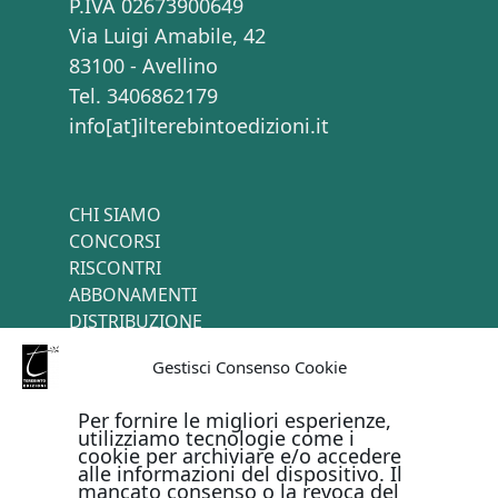
P.IVA 02673900649
Via Luigi Amabile, 42
83100 - Avellino
Tel. 3406862179
info[at]ilterebintoedizioni.it
CHI SIAMO
CONCORSI
RISCONTRI
ABBONAMENTI
DISTRIBUZIONE
TERMINI E CONDIZIONI
Gestisci Consenso Cookie
CONTATTI
Per fornire le migliori esperienze,
utilizziamo tecnologie come i
cookie per archiviare e/o accedere
PAGAMENTI ONLINE CON
alle informazioni del dispositivo. Il
mancato consenso o la revoca del