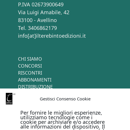
P.IVA 02673900649
Via Luigi Amabile, 42
83100 - Avellino
Tel. 3406862179
info[at]ilterebintoedizioni.it
CHI SIAMO
CONCORSI
RISCONTRI
ABBONAMENTI
DISTRIBUZIONE
TERMINI E CONDIZIONI
Gestisci Consenso Cookie
CONTATTI
Per fornire le migliori esperienze,
utilizziamo tecnologie come i
cookie per archiviare e/o accedere
PAGAMENTI ONLINE CON
alle informazioni del dispositivo. Il