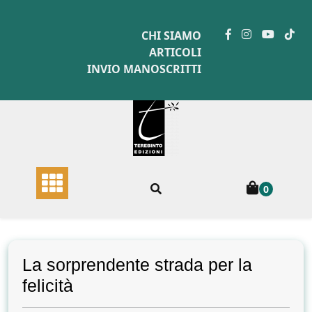
Skip
to
CHI SIAMO
content
ARTICOLI
INVIO MANOSCRITTI
0
La sorprendente strada per la
felicità