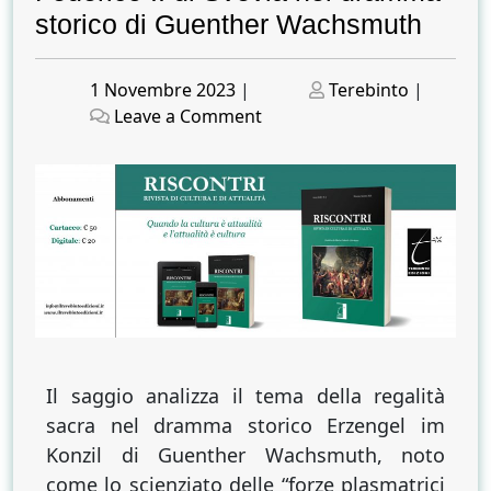
storico di Guenther Wachsmuth
Posted
Posted
1 Novembre 2023
|
Terebinto
|
on
on
on
Leave a Comment
Immaginario
apologetico
e
dimensione
metatemporale
di
Federico
II
di
Svevia
Il saggio analizza il tema della regalità
nel
sacra nel dramma storico Erzengel im
dramma
Konzil di Guenther Wachsmuth, noto
storico
come lo scienziato delle “forze plasmatrici
di