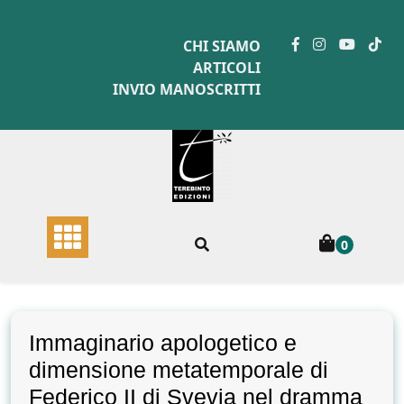
Skip
to
CHI SIAMO
content
ARTICOLI
INVIO MANOSCRITTI
0
Immaginario apologetico e
dimensione metatemporale di
Federico II di Svevia nel dramma