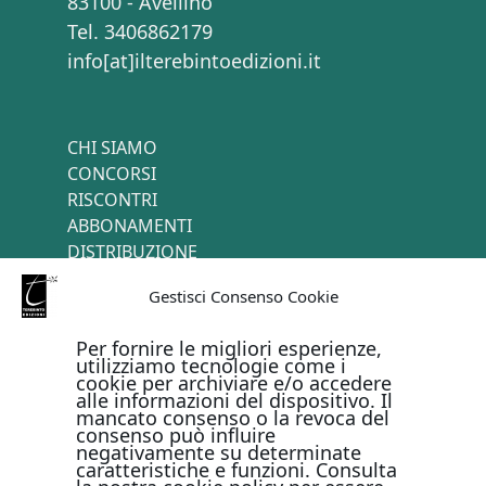
83100 - Avellino
Tel. 3406862179
info[at]ilterebintoedizioni.it
CHI SIAMO
CONCORSI
RISCONTRI
ABBONAMENTI
DISTRIBUZIONE
TERMINI E CONDIZIONI
Gestisci Consenso Cookie
CONTATTI
Per fornire le migliori esperienze,
utilizziamo tecnologie come i
cookie per archiviare e/o accedere
PAGAMENTI ONLINE CON
alle informazioni del dispositivo. Il
mancato consenso o la revoca del
consenso può influire
negativamente su determinate
caratteristiche e funzioni. Consulta