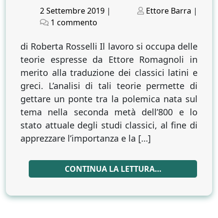
Posted
Posted
2 Settembre 2019
|
Ettore Barra
|
on
su
on
1 commento
Ettore
Romagnoli
di Roberta Rosselli Il lavoro si occupa delle
traduttore.
teorie espresse da Ettore Romagnoli in
L’incontro
merito alla traduzione dei classici latini e
con
greci. L’analisi di tali teorie permette di
Orazio
gettare un ponte tra la polemica nata sul
tema nella seconda metà dell’800 e lo
stato attuale degli studi classici, al fine di
apprezzare l’importanza e la […]
CONTINUA LA LETTURA…