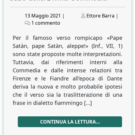
Posted
Posted
13 Maggio 2021
|
Ettore Barra
|
on
su
on
1 commento
Pape
Satan:
Per il famoso verso rompicapo «Pape
il
Satàn, pape Satàn, aleppe!» (Inf., VII, 1)
messaggio
sono state proposte molte interpretazioni.
pasquale
Tuttavia, dai riferimenti interni alla
a
Commedia e dalle intense relazioni tra
lungo
Firenze e le Fiandre all’epoca di Dante
nascosto
deriva la nuova e molto probabile ipotesi
alla
che il verso sia la traslitterazione di una
base
della
frase in dialetto fiammingo […]
Divina
Commedia
CONTINUA LA LETTURA…