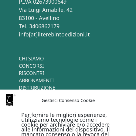
P.IVA 02673900649
Via Luigi Amabile, 42
83100 - Avellino
Tel. 3406862179
info[at]ilterebintoedizioni.it
CHI SIAMO
CONCORSI
RISCONTRI
ABBONAMENTI
DISTRIBUZIONE
TERMINI E CONDIZIONI
Gestisci Consenso Cookie
CONTATTI
Per fornire le migliori esperienze,
utilizziamo tecnologie come i
cookie per archiviare e/o accedere
PAGAMENTI ONLINE CON
alle informazioni del dispositivo. Il
mancato consenso o la revoca del