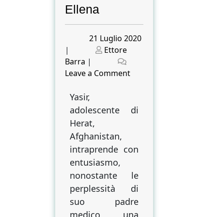
Ellena
Posted
21 Luglio 2020
on
Posted
|
Ettore
on
Barra
|
on
Leave a Comment
Boxando
sul
Yasir,
grande
adolescente di
ring
Herat,
del
Afghanistan,
mondo:
intraprende con
il
entusiasmo,
tormentato
nonostante le
Afghanistan
perplessità di
di
Gianluca
suo padre
Ellena
medico, una