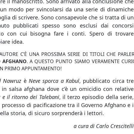
ere il manoscritto. Sono arrivato alla conclusione che
i un modo per svincolarsi da una serie di dinamiche
glia di scrivere. Sono consapevole che si tratta di un
auto pubblicati spesso sono esclusi dai concorsi
to con cui bisogna fare i conti. Spero di trovare
iare idea.
UTORE C’È UNA PROSSIMA SERIE DI TITOLI CHE PARL
O AFGHANO
. A QUESTO PUNTO SIAMO VERAMENTE CURIO
 UN PRIMO APPUNTAMENTO!
l Nawruz
è
Neve sporca a Kabul
, pubblicato circa tre
o in salsa afghana dove c’è un omicidio con relative
r e il ritorno dei Talebani
, il terzo episodio della serie,
 processo di pacificazione tra il Governo Afghano e i
lla storia, di sicuro sorprenderà i lettori.
a cura di Carlo Crescitelli