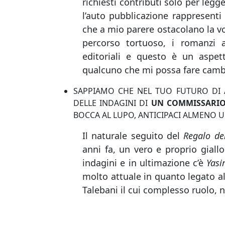
richiesti contributi solo per legg
l’auto pubblicazione rappresent
che a mio parere ostacolano la vo
percorso tortuoso, i romanzi 
editoriali e questo è un aspet
qualcuno che mi possa fare camb
SAPPIAMO CHE NEL TUO FUTURO DI A
DELLE INDAGINI DI
UN COMMISSARI
BOCCA AL LUPO, ANTICIPACI ALMENO
Il naturale seguito del
Regalo de
anni fa, un vero e proprio giall
indagini e in ultimazione c’è
Yasi
molto attuale in quanto legato al
Talebani il cui complesso ruolo, ne