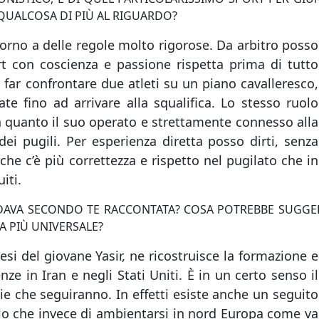
 QUALCOSA DI PIÙ AL RIGUARDO?
orno a delle regole molto rigorose. Da arbitro posso
rt con coscienza e passione rispetta prima di tutto
r far confrontare due atleti su un piano cavalleresco,
te fino ad arrivare alla squalifica. Lo stesso ruolo
n quanto il suo operato e strettamente connesso alla
 dei pugili. Per esperienza diretta posso dirti, senza
he c’è più correttezza e rispetto nel pugilato che in
iti.
AVA SECONDO TE RACCONTATA? COSA POTREBBE SUGGE
A PIÙ UNIVERSALE?
si del giovane Yasir, ne ricostruisce la formazione e
ze in Iran e negli Stati Uniti. È in un certo senso il
rie che seguiranno. In effetti esiste anche un seguito
lo che invece di ambientarsi in nord Europa come va