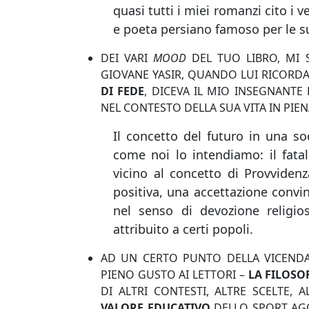
quasi tutti i miei romanzi cito i
e poeta persiano famoso per le s
DEI VARI
MOOD
DEL TUO LIBRO, MI 
GIOVANE YASIR, QUANDO LUI RICORDA
DI FEDE
, DICEVA IL MIO INSEGNANTE
NEL CONTESTO DELLA SUA VITA IN PIE
Il concetto del futuro in una so
come noi lo intendiamo: il fata
vicino al concetto di Provviden
positiva, una accettazione convin
nel senso di devozione religio
attribuito a certi popoli.
AD UN CERTO PUNTO DELLA VICENDA
PIENO GUSTO AI LETTORI –
LA FILOSO
DI ALTRI CONTESTI, ALTRE SCELTE, 
VALORE EDUCATIVO
DELLO SPORT AGO