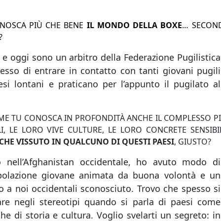
ONOSCA PIÙ CHE BENE
IL MONDO DELLA BOXE
… SECON
?
o e oggi sono un arbitro della Federazione Pugilistica
esso di entrare in contatto con tanti giovani pugili
si lontani e praticano per l’appunto il pugilato al
ME TU CONOSCA IN PROFONDITÀ ANCHE IL COMPLESSO P
LI, LE LORO VIVE CULTURE, LE LORO CONCRETE SENSIBIL
CHE VISSUTO IN QUALCUNO DI QUESTI PAESI
, GIUSTO?
o nell’Afghanistan occidentale, ho avuto modo di
polazione giovane animata da buona volontà e un
tto a noi occidentali sconosciuto. Trovo che spesso si
are negli stereotipi quando si parla di paesi come
iche di storia e cultura. Voglio svelarti un segreto: in