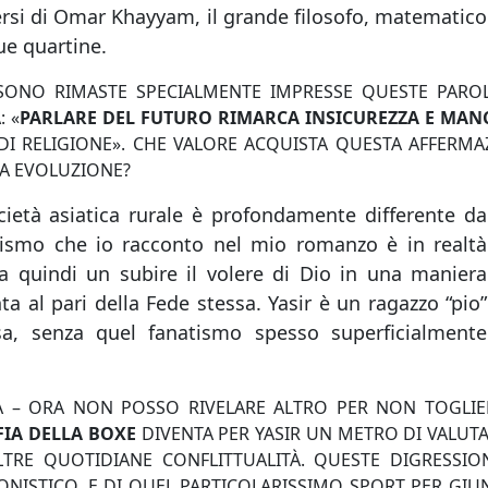
 versi di Omar Khayyam, il grande filosofo, matematico
ue quartine.
SONO RIMASTE SPECIALMENTE IMPRESSE QUESTE PARO
: «
PARLARE DEL FUTURO RIMARCA INSICUREZZA E MA
 DI RELIGIONE». CHE VALORE ACQUISTA QUESTA AFFERMA
NA EVOLUZIONE?
cietà asiatica rurale è profondamente differente da
lismo che io racconto nel mio romanzo è in realtà
za quindi un subire il volere di Dio in una maniera
ta al pari della Fede stessa. Yasir è un ragazzo “pio”
sa, senza quel fanatismo spesso superficialmente
 – ORA NON POSSO RIVELARE ALTRO PER NON TOGLIE
FIA DELLA BOXE
DIVENTA PER YASIR UN METRO DI VALUT
ALTRE QUOTIDIANE CONFLITTUALITÀ. QUESTE DIGRESSIO
NISTICO, E DI QUEL PARTICOLARISSIMO SPORT PER GIUN