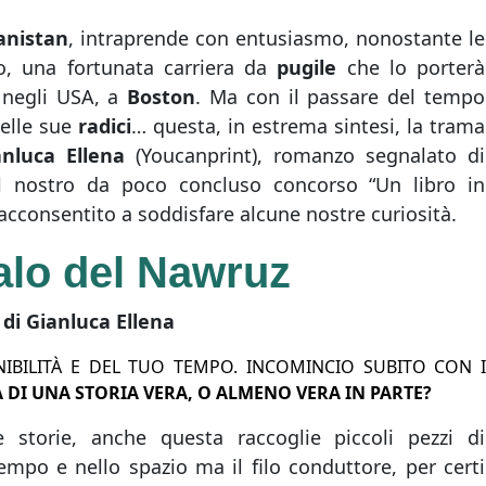
anistan
, intraprende con entusiasmo, nonostante le
o, una fortunata carriera da
pugile
che lo porterà
 negli USA, a
Boston
. Ma con il passare del tempo
delle sue
radici
… questa, in estrema sintesi, la trama
anluca Ellena
(Youcanprint), romanzo segnalato di
 al nostro da poco concluso concorso “Un libro in
 acconsentito a soddisfare alcune nostre curiosità.
galo del Nawruz
di Gianluca Ellena
NIBILITÀ E DEL TUO TEMPO. INCOMINCIO SUBITO CON 
A DI UNA STORIA VERA, O ALMENO VERA IN PARTE?
 storie, anche questa raccoglie piccoli pezzi di
empo e nello spazio ma il filo conduttore, per certi