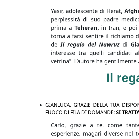
on
Yasir, adolescente di Herat
, Afgh
perplessità di suo padre medic
prima a
Teheran,
in Iran, e poi
torna a farsi sentire il richiamo 
de
Il regalo del Nawruz
di
Gi
interesse tra quelli candidati
vetrina”. L’autore ha gentilmente
Il re
GIANLUCA, GRAZIE DELLA TUA DISPO
FUOCO DI FILA DI DOMANDE:
SI TRATT
Carlo, grazie a te, come tante
esperienze, magari diverse nel t