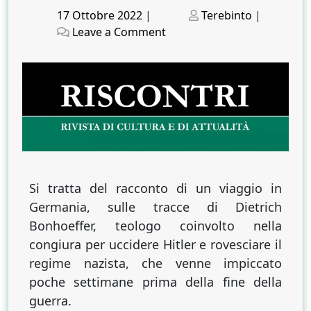
Posted
Posted
17 Ottobre 2022
|
Terebinto
|
on
on
on
Leave a Comment
Nel
nido
dell’acquila.
Un
teologo
nella
congiura
contro
Hitler
Si tratta del racconto di un viaggio in
Germania, sulle tracce di Dietrich
Bonhoeffer, teologo coinvolto nella
congiura per uccidere Hitler e rovesciare il
regime nazista, che venne impiccato
poche settimane prima della fine della
guerra.