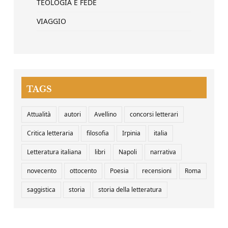
TEOLOGIA E FEDE
VIAGGIO
TAGS
Attualità
autori
Avellino
concorsi letterari
Critica letteraria
filosofia
Irpinia
italia
Letteratura italiana
libri
Napoli
narrativa
novecento
ottocento
Poesia
recensioni
Roma
saggistica
storia
storia della letteratura