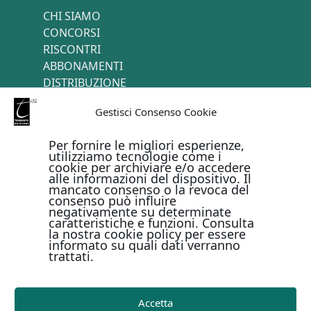
CHI SIAMO
CONCORSI
RISCONTRI
ABBONAMENTI
DISTRIBUZIONE
TERMINI E CONDIZIONI
Gestisci Consenso Cookie
CONTATTI
Per fornire le migliori esperienze,
utilizziamo tecnologie come i
cookie per archiviare e/o accedere
PAGAMENTI ONLINE CON
alle informazioni del dispositivo. Il
mancato consenso o la revoca del
consenso può influire
negativamente su determinate
caratteristiche e funzioni. Consulta
la nostra cookie policy per essere
informato su quali dati verranno
trattati.
Metodi di pagamento
Accetta