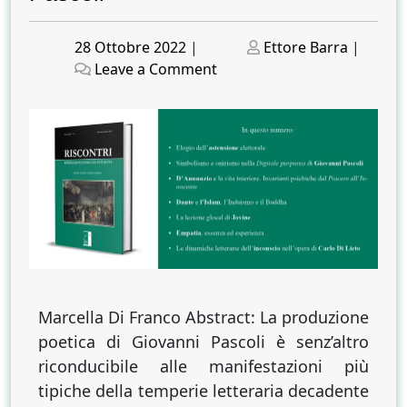
Posted
Posted
28 Ottobre 2022
|
Ettore Barra
|
on
on
on
Leave a Comment
Simbolismo
e
onirismo
nella
Digitale
purpurea
di
Giovanni
Pascoli
Marcella Di Franco Abstract: La produzione
poetica di Giovanni Pascoli è senz’altro
riconducibile alle manifestazioni più
tipiche della temperie letteraria decadente