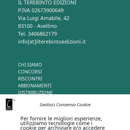
IL TEREBINTO EDIZIONI
P.IVA 02673900649
Via Luigi Amabile, 42
83100 - Avellino
Tel. 3406862179
info[at]ilterebintoedizioni.it
CHI SIAMO
CONCORSI
RISCONTRI
ABBONAMENTI
DISTRIBUZIONE
TERMINI E CONDIZIONI
Gestisci Consenso Cookie
CONTATTI
Per fornire le migliori esperienze,
utilizziamo tecnologie come i
cookie per archiviare e/o accedere
PAGAMENTI ONLINE CON