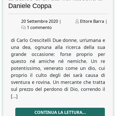
Daniele Coppa
Posted
Posted
20 Settembre 2020
|
Ettore Barra
|
on
su
on
1 commento
Cocktail
di
di Carlo Crescitelli Due donne, un’umana e
sacro
una dea, ognuna alla ricerca della sua
e
grande occasione: forse proprio per
profano.
questo né amiche né nemiche. Un re
Uomini
potentissimo, venerato come un dio, cui
e
proprio il culto degli dei sarà causa di
dèi
sventura e rovina. Un mercante che tratta
spalla
sul prezzo del perdono di Dio, correndo il
a
spalla
[…]
come
al
CONTINUA LA LETTURA…
banco