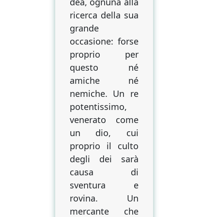
dea, ognuna alla
e
ricerca della sua
dèi
grande
spalla
occasione: forse
a
spalla
proprio per
come
questo né
al
amiche né
banco
nemiche. Un re
di
potentissimo,
un
venerato come
bar
un dio, cui
nei
proprio il culto
racconti
di
degli dei sarà
Daniele
causa di
Coppa
sventura e
rovina. Un
mercante che