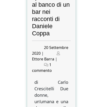
al banco di un
bar nei
racconti di
Daniele
Coppa
Posted
20 Settembre
on
Posted
2020
|
on
Ettore Barra
|
1
su
commento
Cocktail
di
di Carlo
sacro
Crescitelli Due
e
donne,
profano.
un’umana e una
Uomini