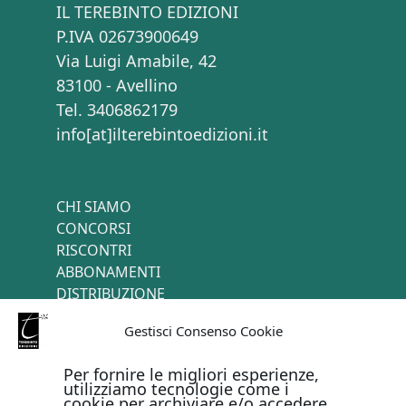
IL TEREBINTO EDIZIONI
P.IVA 02673900649
Via Luigi Amabile, 42
83100 - Avellino
Tel. 3406862179
info[at]ilterebintoedizioni.it
CHI SIAMO
CONCORSI
RISCONTRI
ABBONAMENTI
DISTRIBUZIONE
TERMINI E CONDIZIONI
Gestisci Consenso Cookie
CONTATTI
Per fornire le migliori esperienze,
utilizziamo tecnologie come i
cookie per archiviare e/o accedere
PAGAMENTI ONLINE CON