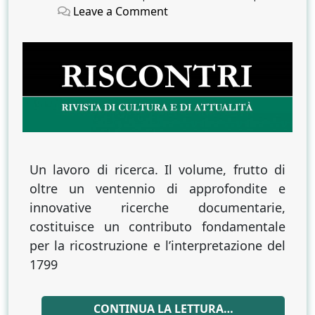
on
on
on
Leave a Comment
Insorgenze
e
terrore
repubblicano
Un lavoro di ricerca. Il volume, frutto di
oltre un ventennio di approfondite e
innovative ricerche documentarie,
costituisce un contributo fondamentale
per la ricostruzione e l’interpretazione del
1799
CONTINUA LA LETTURA…