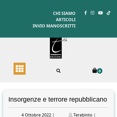
Skip
to
CHI SIAMO
content
ARTICOLI
INVIO MANOSCRITTI
0
Insorgenze e terrore repubblicano
Posted
Posted
4 Ottobre 2022
|
Terebinto
|