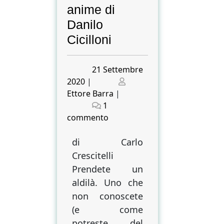
anime di
Danilo
Cicilloni
Posted
21 Settembre
on
Posted
2020
|
on
Ettore Barra
|
1
su
commento
Mad
Max
di Carlo
chiama
Crescitelli
Franz
Prendete un
Kafka.
aldilà. Uno che
I
non conoscete
dogmi
(e come
e
potreste, del