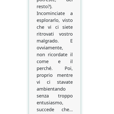
la
resto?).
suspense
de
Incominciate a
La
esplorarlo, visto
città
che vi ci siete
delle
ritrovati vostro
anime
malgrado. E
di
ovviamente,
Danilo
non ricordate il
Cicilloni
come e il
perché. Poi,
proprio mentre
vi ci stavate
ambientando
senza troppo
entusiasmo,
succede che…