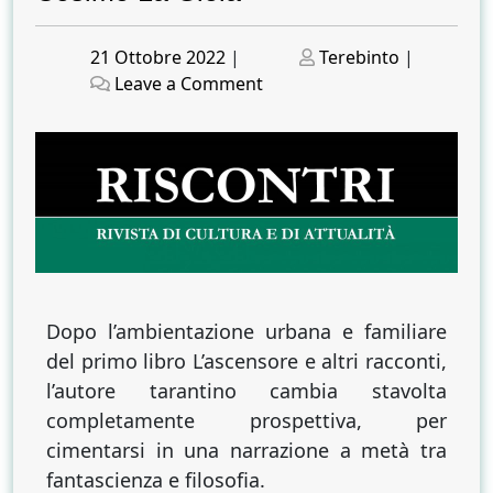
Posted
Posted
21 Ottobre 2022
|
Terebinto
|
on
on
on
Leave a Comment
“A
Scuola
di
Universi”,
il
racconto
filosofico
e
fantascientifico
Dopo l’ambientazione urbana e familiare
di
del primo libro L’ascensore e altri racconti,
Cosimo
l’autore tarantino cambia stavolta
La
completamente prospettiva, per
Gioia
cimentarsi in una narrazione a metà tra
fantascienza e filosofia.