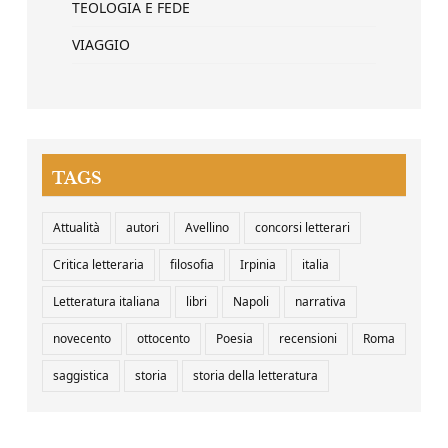
TEOLOGIA E FEDE
VIAGGIO
TAGS
Attualità
autori
Avellino
concorsi letterari
Critica letteraria
filosofia
Irpinia
italia
Letteratura italiana
libri
Napoli
narrativa
novecento
ottocento
Poesia
recensioni
Roma
saggistica
storia
storia della letteratura