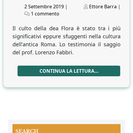
Posted
Posted
2 Settembre 2019
|
Ettore Barra
|
on
su
on
1 commento
Dai
diamanti
Il culto della dea Flora è stato tra i più
non
significativi eppure sfuggenti nella cultura
nasce
dellʼantica Roma. Lo testimonia il saggio
niente,
del prof. Lorenzo Fabbri.
da
Flora
nascono
CONTINUA LA LETTURA…
i
fior
SEARCH