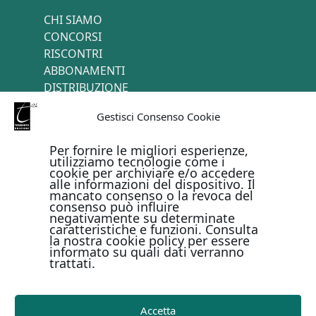
CHI SIAMO
CONCORSI
RISCONTRI
ABBONAMENTI
DISTRIBUZIONE
TERMINI E CONDIZIONI
Gestisci Consenso Cookie
CONTATTI
Per fornire le migliori esperienze,
utilizziamo tecnologie come i
cookie per archiviare e/o accedere
PAGAMENTI ONLINE CON
alle informazioni del dispositivo. Il
mancato consenso o la revoca del
consenso può influire
negativamente su determinate
caratteristiche e funzioni. Consulta
la nostra cookie policy per essere
informato su quali dati verranno
trattati.
Metodi di pagamento
Accetta