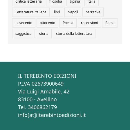
Critica letteraria
filosofia
Irpinia
italia
Letteratura italiana
libri
Napoli
narrativa
novecento
ottocento
Poesia
recensioni
Roma
saggistica
storia
storia della letteratura
IL TEREBINTO EDIZIONI
P.IVA 02673900649
Via Luigi Amabile, 42
83100 - Avellino
Tel. 3406862179
info[at]ilterebintoedizioni.it