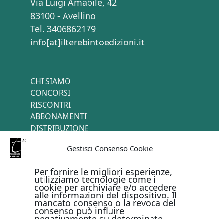
Via Luigi Amabile, 42
83100 - Avellino
Tel. 3406862179
info[at]ilterebintoedizioni.it
CHI SIAMO
CONCORSI
RISCONTRI
ABBONAMENTI
DISTRIBUZIONE
TERMINI E CONDIZIONI
Gestisci Consenso Cookie
CONTATTI
Per fornire le migliori esperienze,
utilizziamo tecnologie come i
cookie per archiviare e/o accedere
PAGAMENTI ONLINE CON
alle informazioni del dispositivo. Il
mancato consenso o la revoca del
consenso può influire
negativamente su determinate