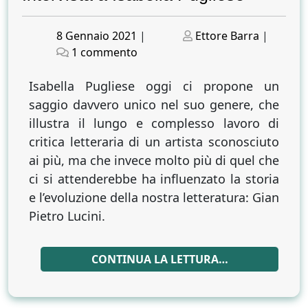
Posted
Posted
8 Gennaio 2021
|
Ettore Barra
|
on
su
on
1 commento
Gian
Pietro
Isabella Pugliese oggi ci propone un
Lucini,
saggio davvero unico nel suo genere, che
alias
illustra il lungo e complesso lavoro di
l’ardire
critica letteraria di un artista sconosciuto
sfrontato
ai più, ma che invece molto più di quel che
della
ci si attenderebbe ha influenzato la storia
leggerezza.
e l’evoluzione della nostra letteratura: Gian
Intervista
Pietro Lucini.
a
Isabella
Pugliese
CONTINUA LA LETTURA…