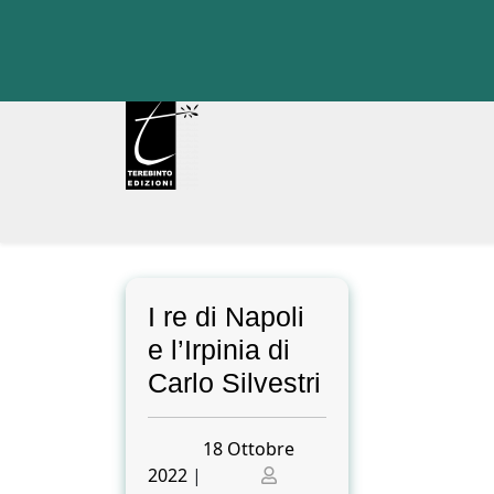
Skip
to
content
I re di Napoli
e l’Irpinia di
Carlo Silvestri
Posted
18 Ottobre
on
Posted
2022
|