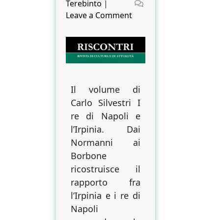
on
Terebinto
|
on
Leave a Comment
I
re
di
Napoli
e
l’Irpinia
Il volume di
di
Carlo Silvestri I
Carlo
re di Napoli e
Silvestri
l’Irpinia. Dai
Normanni ai
Borbone
ricostruisce il
rapporto fra
l’Irpinia e i re di
Napoli