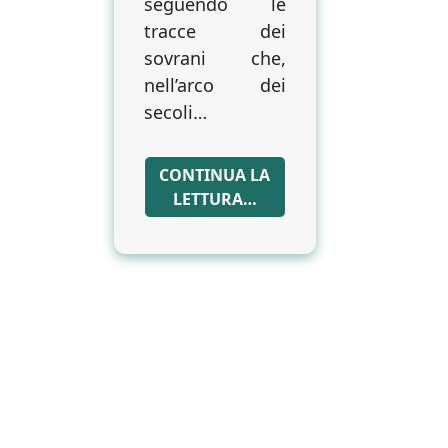
seguendo le
tracce dei
sovrani che,
nell’arco dei
secoli…
CONTINUA LA
LETTURA…