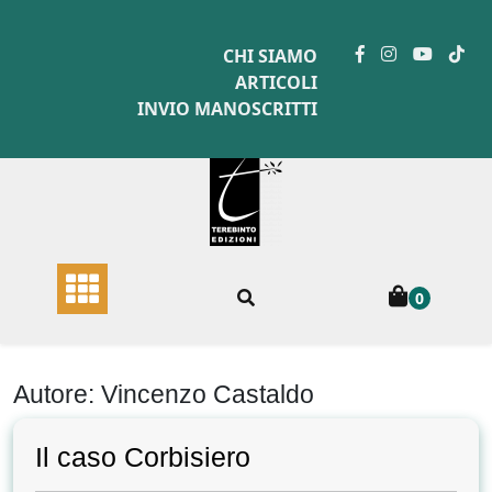
Skip
to
CHI SIAMO
content
ARTICOLI
INVIO MANOSCRITTI
0
Autore:
Vincenzo Castaldo
Il caso Corbisiero