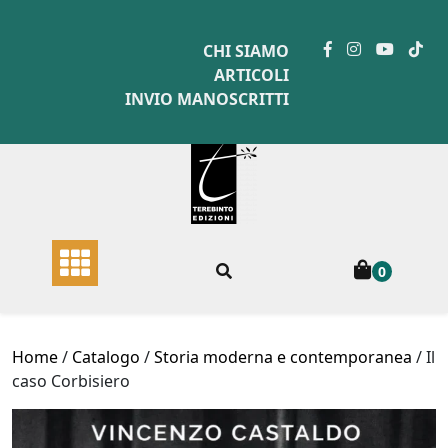
Skip
to
CHI SIAMO
content
ARTICOLI
INVIO MANOSCRITTI
0
Home
/
Catalogo
/
Storia moderna e contemporanea
/ Il
caso Corbisiero