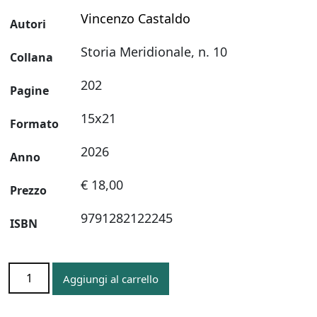
Vincenzo Castaldo
Autori
Storia Meridionale, n. 10
Collana
202
Pagine
15x21
Formato
2026
Anno
€ 18,00
Prezzo
9791282122245
ISBN
Il
Aggiungi al carrello
caso
Corbisiero