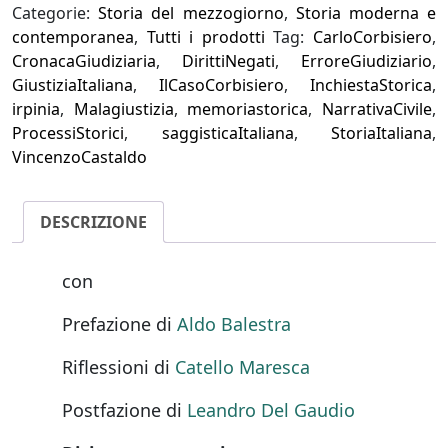
quantità
Categorie:
Storia del mezzogiorno
,
Storia moderna e
contemporanea
,
Tutti i prodotti
Tag:
CarloCorbisiero
,
CronacaGiudiziaria
,
DirittiNegati
,
ErroreGiudiziario
,
GiustiziaItaliana
,
IlCasoCorbisiero
,
InchiestaStorica
,
irpinia
,
Malagiustizia
,
memoriastorica
,
NarrativaCivile
,
ProcessiStorici
,
saggisticaItaliana
,
StoriaItaliana
,
VincenzoCastaldo
DESCRIZIONE
con
Prefazione di
Aldo Balestra
Riflessioni di
Catello Maresca
Postfazione di
Leandro Del Gaudio