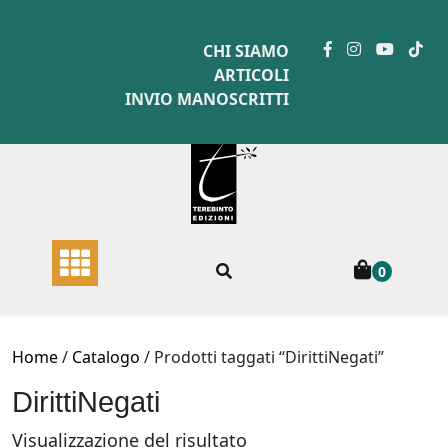
Skip
to
CHI SIAMO
content
ARTICOLI
INVIO MANOSCRITTI
0
Home
/
Catalogo
/ Prodotti taggati “DirittiNegati”
DirittiNegati
Visualizzazione del risultato