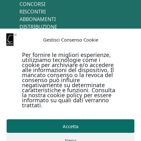
CONCORSI
RISCONTRI
ABBONAMENTI
DISTRIBUZIONE
TERMINI E CONDIZIONI
Gestisci Consenso Cookie
CONTATTI
Per fornire le migliori esperienze,
utilizziamo tecnologie come i
cookie per archiviare e/o accedere
PAGAMENTI ONLINE CON
alle informazioni del dispositivo. Il
mancato consenso o la revoca del
consenso può influire
negativamente su determinate
caratteristiche e funzioni. Consulta
la nostra cookie policy per essere
informato su quali dati verranno
trattati.
Metodi di pagamento
Accetta
Copyright © Il Terebinto Edizioni - 2026
Privacy Policy
Nega