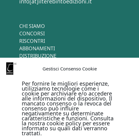
info[at]ilterebintoedizioni.it
CHI SIAMO
CONCORSI
RISCONTRI
ABBONAMENTI
DISTRIBUZIONE
TERMINI E CONDIZIONI
Gestisci Consenso Cookie
CONTATTI
Per fornire le migliori esperienze,
utilizziamo tecnologie come i
cookie per archiviare e/o accedere
PAGAMENTI ONLINE CON
alle informazioni del dispositivo. Il
mancato consenso o la revoca del
consenso può influire
negativamente su determinate
caratteristiche e funzioni. Consulta
la nostra cookie policy per essere
informato su quali dati verranno
trattati.
Metodi di pagamento