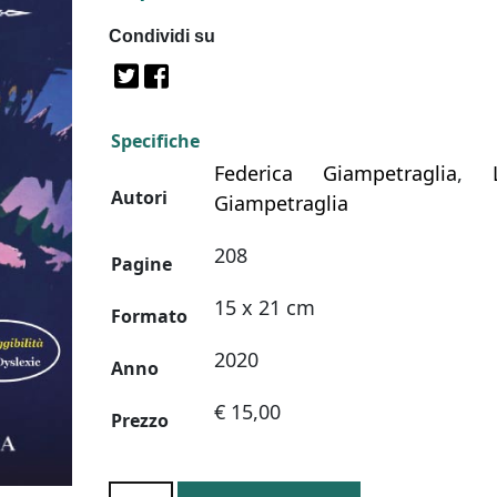
Condividi su
Specifiche
Federica Giampetraglia
,
Autori
Giampetraglia
208
Pagine
15 x 21 cm
Formato
2020
Anno
€ 15,00
Prezzo
DI