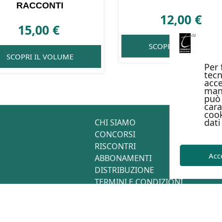
RACCONTI
12,00
€
15,00
€
SCOPRI IL VOLUME
SCOPRI IL VOLUME
Per 
tecn
acce
man
può 
cara
cook
dati
CHI SIAMO
CONCORSI
RISCONTRI
Acc
ABBONAMENTI
DISTRIBUZIONE
TERMINI E CONDIZIONI
CONTATTI