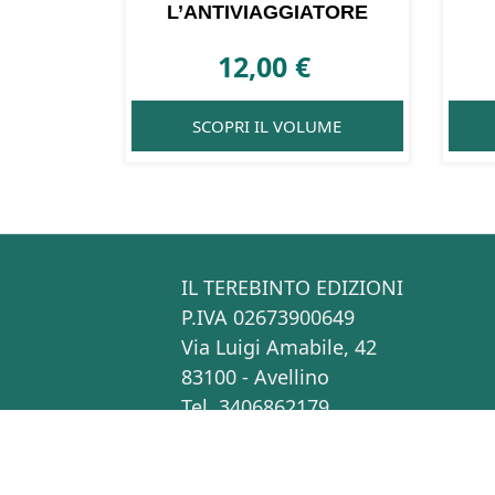
L’ANTIVIAGGIATORE
12,00
€
SCOPRI IL VOLUME
IL TEREBINTO EDIZIONI
P.IVA 02673900649
Via Luigi Amabile, 42
83100 - Avellino
Tel. 3406862179
info[at]ilterebintoedizioni.it