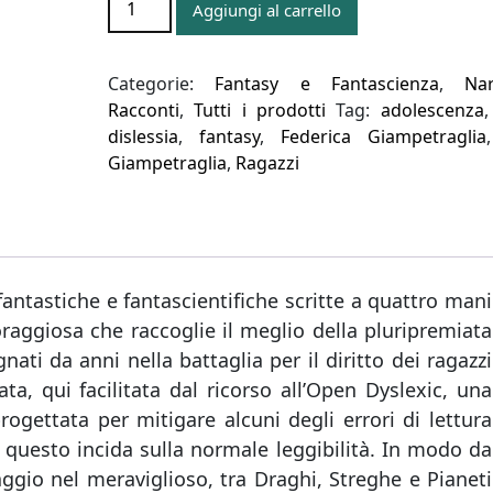
Aggiungi al carrello
DRAGHI,
DI
STREGHE,
Categorie:
Fantasy e Fantascienza
,
Nar
DI
Racconti
,
Tutti i prodotti
Tag:
adolescenza
PIANETI
dislessia
,
fantasy
,
Federica Giampetraglia
LONTANI
Giampetraglia
,
Ragazzi
quantità
fantastiche e fantascientifiche scritte a quattro mani
oraggiosa che raccoglie il meglio della pluripremiata
ati da anni nella battaglia per il diritto dei ragazzi
a, qui facilitata dal ricorso all’Open Dyslexic, una
progettata per mitigare alcuni degli errori di lettura
e questo incida sulla normale leggibilità. In modo da
aggio nel meraviglioso, tra Draghi, Streghe e Pianeti