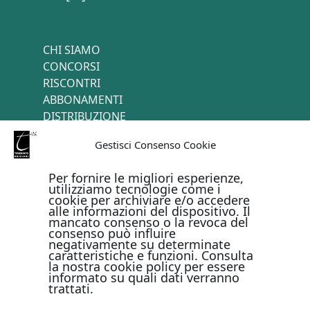
CHI SIAMO
CONCORSI
RISCONTRI
ABBONAMENTI
DISTRIBUZIONE
TERMINI E CONDIZIONI
Gestisci Consenso Cookie
CONTATTI
Per fornire le migliori esperienze,
utilizziamo tecnologie come i
cookie per archiviare e/o accedere
PAGAMENTI ONLINE CON
alle informazioni del dispositivo. Il
mancato consenso o la revoca del
consenso può influire
negativamente su determinate
caratteristiche e funzioni. Consulta
la nostra cookie policy per essere
informato su quali dati verranno
trattati.
Metodi di pagamento