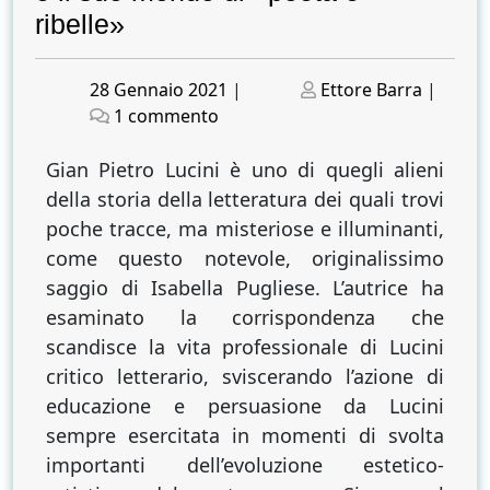
ribelle»
Posted
Posted
28 Gennaio 2021
|
Ettore Barra
|
on
su
on
1 commento
La
critica
Gian Pietro Lucini è uno di quegli alieni
letteraria
della storia della letteratura dei quali trovi
come
poche tracce, ma misteriose e illuminanti,
sacro
come questo notevole, originalissimo
furore
saggio di Isabella Pugliese. L’autrice ha
estetico.
esaminato la corrispondenza che
Gian
scandisce la vita professionale di Lucini
Pietro
critico letterario, sviscerando l’azione di
Lucini
e
educazione e persuasione da Lucini
il
sempre esercitata in momenti di svolta
suo
importanti dell’evoluzione estetico-
mondo