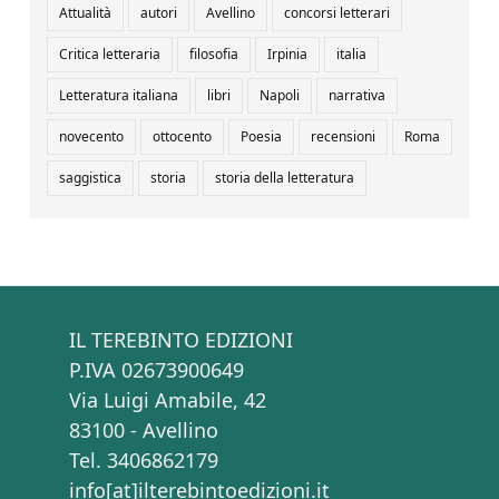
Attualità
autori
Avellino
concorsi letterari
Critica letteraria
filosofia
Irpinia
italia
Letteratura italiana
libri
Napoli
narrativa
novecento
ottocento
Poesia
recensioni
Roma
saggistica
storia
storia della letteratura
IL TEREBINTO EDIZIONI
P.IVA 02673900649
Via Luigi Amabile, 42
83100 - Avellino
Tel. 3406862179
info[at]ilterebintoedizioni.it