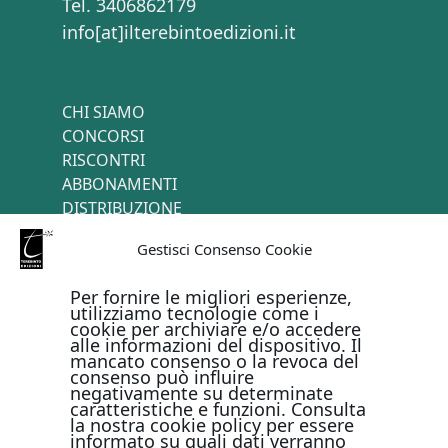
Tel. 3406862179
info[at]ilterebintoedizioni.it
CHI SIAMO
CONCORSI
RISCONTRI
ABBONAMENTI
DISTRIBUZIONE
TERMINI E CONDIZIONI
Gestisci Consenso Cookie
CONTATTI
Per fornire le migliori esperienze,
utilizziamo tecnologie come i
cookie per archiviare e/o accedere
PAGAMENTI ONLINE CON
alle informazioni del dispositivo. Il
mancato consenso o la revoca del
consenso può influire
negativamente su determinate
caratteristiche e funzioni. Consulta
la nostra cookie policy per essere
informato su quali dati verranno