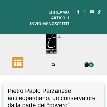
Skip
to
CHI SIAMO
content
ARTICOLI
INVIO MANOSCRITTI
0
Pietro Paolo Parzanese
antileopardiano, un conservatore
dalla parte del “povero”