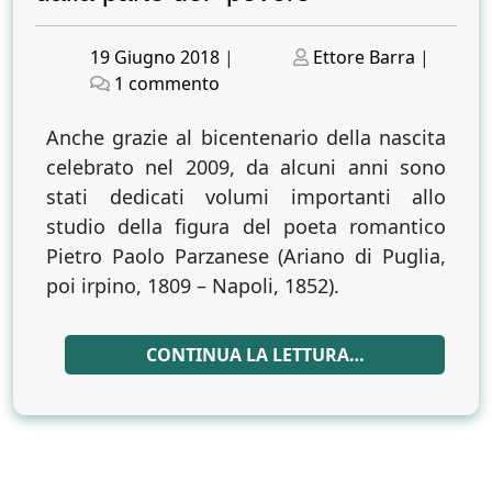
Posted
Posted
19 Giugno 2018
|
Ettore Barra
|
on
su
on
1 commento
Pietro
Paolo
Anche grazie al bicentenario della nascita
Parzanese
celebrato nel 2009, da alcuni anni sono
antileopardiano,
stati dedicati volumi importanti allo
un
studio della figura del poeta romantico
conservatore
Pietro Paolo Parzanese (Ariano di Puglia,
dalla
poi irpino, 1809 – Napoli, 1852).
parte
del
“povero”
CONTINUA LA LETTURA…