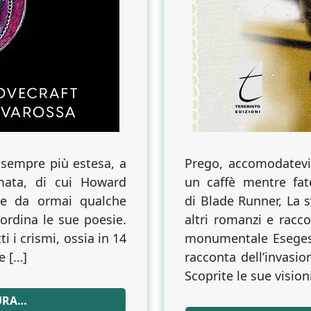
 sempre più estesa, a
Prego, accomodatevi
rmata, di cui Howard
un caffè mentre fate
ode da ormai qualche
di Blade Runner, La sv
ordina le sue poesie.
altri romanzi e racco
ti i crismi, ossia in 14
monumentale Esegesi
e […]
racconta dellʼinvasi
Scoprite le sue vision
URA…