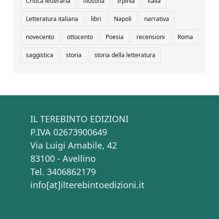
Critica letteraria
filosofia
Irpinia
italia
Letteratura italiana
libri
Napoli
narrativa
novecento
ottocento
Poesia
recensioni
Roma
saggistica
storia
storia della letteratura
IL TEREBINTO EDIZIONI
P.IVA 02673900649
Via Luigi Amabile, 42
83100 - Avellino
Tel. 3406862179
info[at]ilterebintoedizioni.it