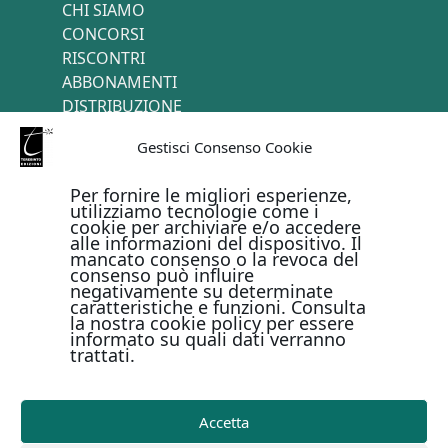
CHI SIAMO
CONCORSI
RISCONTRI
ABBONAMENTI
DISTRIBUZIONE
TERMINI E CONDIZIONI
Gestisci Consenso Cookie
CONTATTI
Per fornire le migliori esperienze,
utilizziamo tecnologie come i
cookie per archiviare e/o accedere
PAGAMENTI ONLINE CON
alle informazioni del dispositivo. Il
mancato consenso o la revoca del
consenso può influire
negativamente su determinate
caratteristiche e funzioni. Consulta
la nostra cookie policy per essere
informato su quali dati verranno
trattati.
Metodi di pagamento
Accetta