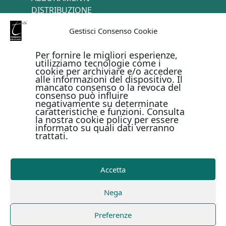
DISTRIBUZIONE
TERMINI E CONDIZIONI
Gestisci Consenso Cookie
CONTATTI
Per fornire le migliori esperienze,
utilizziamo tecnologie come i
cookie per archiviare e/o accedere
PAGAMENTI ONLINE CON
alle informazioni del dispositivo. Il
mancato consenso o la revoca del
consenso può influire
negativamente su determinate
caratteristiche e funzioni. Consulta
la nostra cookie policy per essere
informato su quali dati verranno
trattati.
Metodi di pagamento
Accetta
Copyright © Il Terebinto Edizioni - 2026
Privacy Policy
Nega
-
Cookie Policy
-
Termini e condizioni
-
Metodi di
pagamento
| Digital Design Marirosa Fedele
Preferenze