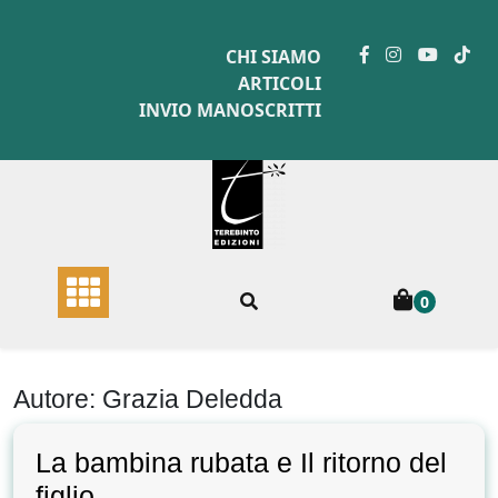
Skip
to
CHI SIAMO
content
ARTICOLI
INVIO MANOSCRITTI
0
Autore:
Grazia Deledda
La bambina rubata e Il ritorno del
figlio