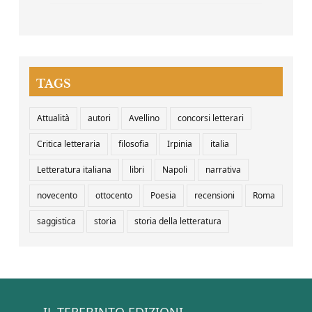
TAGS
Attualità
autori
Avellino
concorsi letterari
Critica letteraria
filosofia
Irpinia
italia
Letteratura italiana
libri
Napoli
narrativa
novecento
ottocento
Poesia
recensioni
Roma
saggistica
storia
storia della letteratura
IL TEREBINTO EDIZIONI