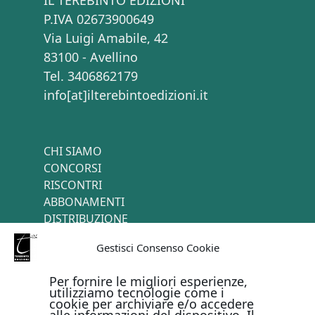
P.IVA 02673900649
Via Luigi Amabile, 42
83100 - Avellino
Tel. 3406862179
info[at]ilterebintoedizioni.it
CHI SIAMO
CONCORSI
RISCONTRI
ABBONAMENTI
DISTRIBUZIONE
TERMINI E CONDIZIONI
Gestisci Consenso Cookie
CONTATTI
Per fornire le migliori esperienze,
utilizziamo tecnologie come i
cookie per archiviare e/o accedere
PAGAMENTI ONLINE CON