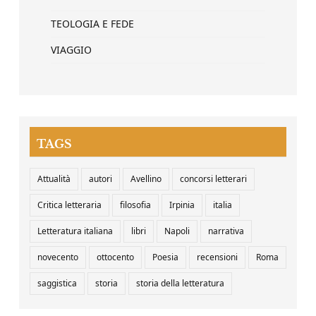
TEOLOGIA E FEDE
VIAGGIO
TAGS
Attualità
autori
Avellino
concorsi letterari
Critica letteraria
filosofia
Irpinia
italia
Letteratura italiana
libri
Napoli
narrativa
novecento
ottocento
Poesia
recensioni
Roma
saggistica
storia
storia della letteratura