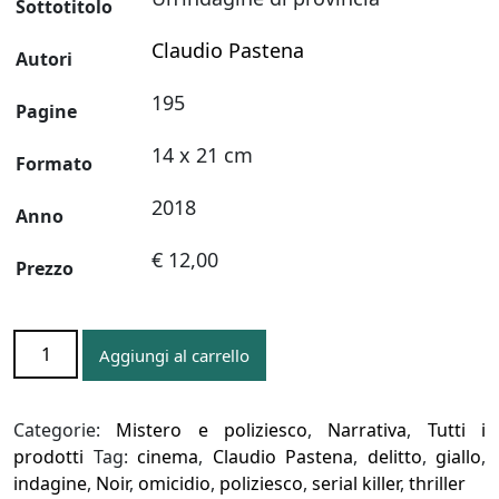
Sottotitolo
Claudio Pastena
Autori
195
Pagine
14 x 21 cm
Formato
2018
Anno
€ 12,00
Prezzo
OGNI
Aggiungi al carrello
UOMO
UCCIDE
CIÒ
Categorie:
Mistero e poliziesco
,
Narrativa
,
Tutti i
CHE
prodotti
Tag:
cinema
,
Claudio Pastena
,
delitto
,
giallo
,
AMA
indagine
,
Noir
,
omicidio
,
poliziesco
,
serial killer
,
thriller