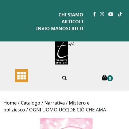
Skip
to
CHI SIAMO
content
ARTICOLI
INVIO MANOSCRITTI
0
Home
/
Catalogo
/
Narrativa
/
Mistero e
poliziesco
/ OGNI UOMO UCCIDE CIÒ CHE AMA