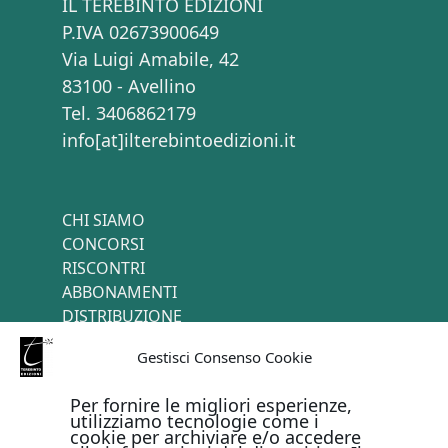
IL TEREBINTO EDIZIONI
P.IVA 02673900649
Via Luigi Amabile, 42
83100 - Avellino
Tel. 3406862179
info[at]ilterebintoedizioni.it
CHI SIAMO
CONCORSI
RISCONTRI
ABBONAMENTI
DISTRIBUZIONE
TERMINI E CONDIZIONI
Gestisci Consenso Cookie
CONTATTI
Per fornire le migliori esperienze,
utilizziamo tecnologie come i
cookie per archiviare e/o accedere
PAGAMENTI ONLINE CON