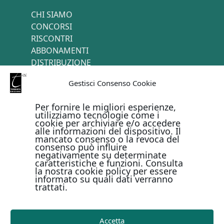
CHI SIAMO
CONCORSI
RISCONTRI
ABBONAMENTI
DISTRIBUZIONE
TERMINI E CONDIZIONI
Gestisci Consenso Cookie
CONTATTI
Per fornire le migliori esperienze,
utilizziamo tecnologie come i
cookie per archiviare e/o accedere
PAGAMENTI ONLINE CON
alle informazioni del dispositivo. Il
mancato consenso o la revoca del
consenso può influire
negativamente su determinate
caratteristiche e funzioni. Consulta
la nostra cookie policy per essere
informato su quali dati verranno
trattati.
Metodi di pagamento
Accetta