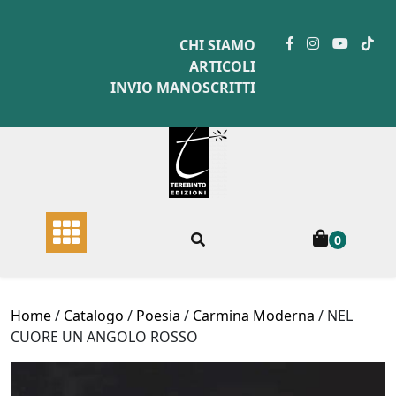
Skip
to
CHI SIAMO
content
ARTICOLI
INVIO MANOSCRITTI
0
Home
/
Catalogo
/
Poesia
/
Carmina Moderna
/ NEL
CUORE UN ANGOLO ROSSO