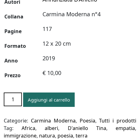
Autori
Carmina Moderna n°4
Collana
117
Pagine
12 x 20 cm
Formato
2019
Anno
€ 10,00
Prezzo
NEL
Aggiungi al carrello
CUORE
UN
ANGOLO
Categorie:
Carmina Moderna
,
Poesia
,
Tutti i prodotti
ROSSO
Tag:
Africa
,
alberi
,
D'aniello Tina
,
empatia
,
quantità
immigrazione
,
natura
,
poesia
,
terra