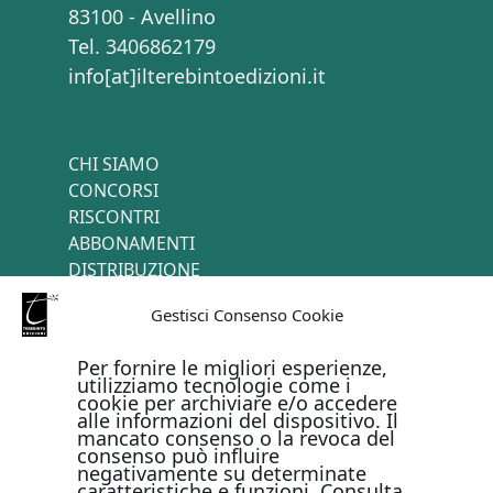
83100 - Avellino
Tel. 3406862179
info[at]ilterebintoedizioni.it
CHI SIAMO
CONCORSI
RISCONTRI
ABBONAMENTI
DISTRIBUZIONE
TERMINI E CONDIZIONI
Gestisci Consenso Cookie
CONTATTI
Per fornire le migliori esperienze,
utilizziamo tecnologie come i
cookie per archiviare e/o accedere
PAGAMENTI ONLINE CON
alle informazioni del dispositivo. Il
mancato consenso o la revoca del
consenso può influire
negativamente su determinate
caratteristiche e funzioni. Consulta