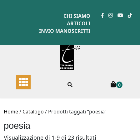
Skip
to
CHI SIAMO
content
ARTICOLI
INVIO MANOSCRITTI
0
Home
/
Catalogo
/ Prodotti taggati “poesia”
poesia
Ordina
Visualizzazione di 1-9 di 23 risultati