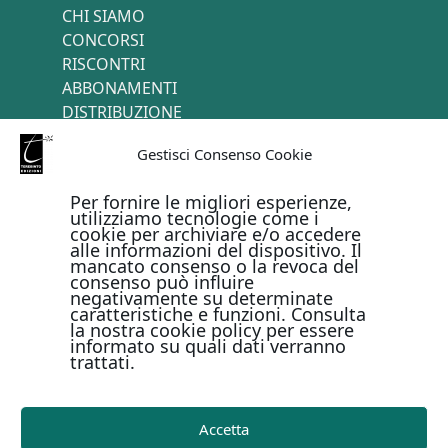
CHI SIAMO
CONCORSI
RISCONTRI
ABBONAMENTI
DISTRIBUZIONE
TERMINI E CONDIZIONI
Gestisci Consenso Cookie
CONTATTI
Per fornire le migliori esperienze,
utilizziamo tecnologie come i
cookie per archiviare e/o accedere
PAGAMENTI ONLINE CON
alle informazioni del dispositivo. Il
mancato consenso o la revoca del
consenso può influire
negativamente su determinate
caratteristiche e funzioni. Consulta
la nostra cookie policy per essere
informato su quali dati verranno
trattati.
Metodi di pagamento
Accetta