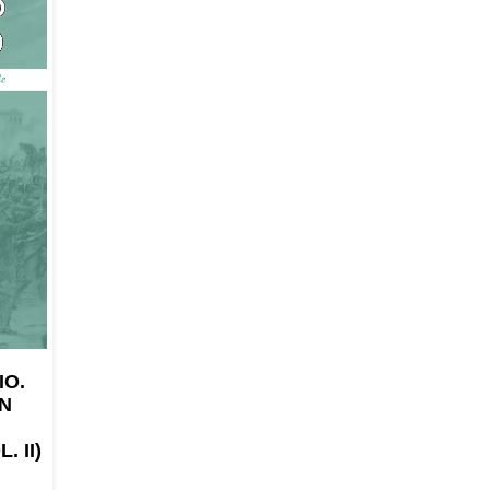
IO.
UN
 II)