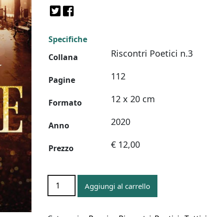
Specifiche
Riscontri Poetici n.3
Collana
112
Pagine
12 x 20 cm
Formato
2020
Anno
€ 12,00
Prezzo
SEMI
Aggiungi al carrello
DI
LUCE
quantità