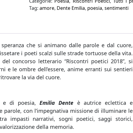
Categorie:
Poesia
,
Riscontri Poetici
,
Tutti i p
Tag:
amore
,
Dente Emilia
,
poesia
,
sentimenti
e speranza che si animano dalle parole e dal cuore,
etare i poeti scalzi sulle strade tortuose della vita.
i del concorso letterario “Riscontri poetici 2018”, si
rni e le ombre dell’essere, anime erranti sui sentieri
itrovare la via del cuore.
ia e di poesia,
Emilia Dente
è autrice eclettica e
le parole, con l’impegnativa missione di illuminare le
ra impasti narrativi, sogni poetici, saggi storici,
 valorizzazione della memoria.