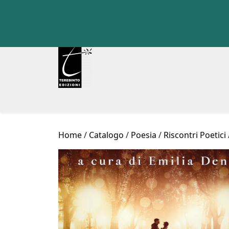
Skip
to
content
Home
/
Catalogo
/
Poesia
/
Riscontri Poetici